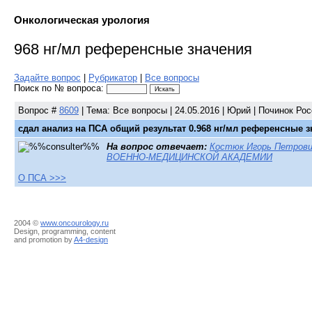
Онкологическая урология
968 нг/мл референсные значения
Задайте вопрос
|
Рубрикатор
|
Все вопросы
Поиск по № вопроса:
Вопрос
#
8609
| Тема: Все вопросы | 24.05.2016 | Юрий | Починок Ро
сдал анализ на ПСА общий результат 0.968 нг/мл референсные 
На вопрос отвечает:
Костюк Игорь Петрович
ВОЕННО-МЕДИЦИНСКОЙ АКАДЕМИИ
О ПСА >>>
2004 ©
www.oncourology.ru
Design, programming, content
and promotion by
A4-design