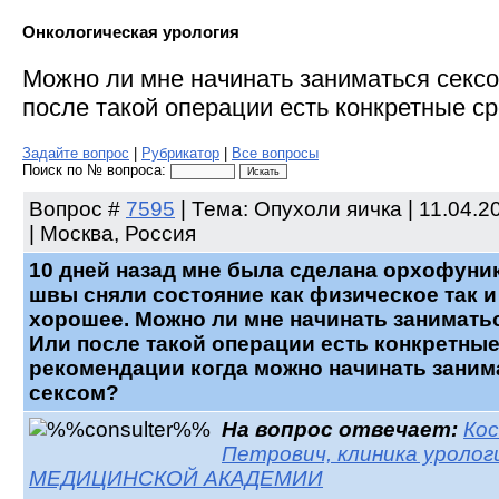
Онкологическая урология
Можно ли мне начинать заниматься секс
после такой операции есть конкретные сро
Задайте вопрос
|
Рубрикатор
|
Все вопросы
Поиск по № вопроса:
Вопрос
#
7595
| Тема: Опухоли яичка | 11.04.2
| Москва, Россия
10 дней назад мне была сделана орхофуни
швы сняли состояние как физическое так и
хорошее. Можно ли мне начинать занимать
Или после такой операции есть конкретные
рекомендации когда можно начинать заним
сексом?
На вопрос отвечает:
Ко
Петрович, клиника уроло
МЕДИЦИНСКОЙ АКАДЕМИИ