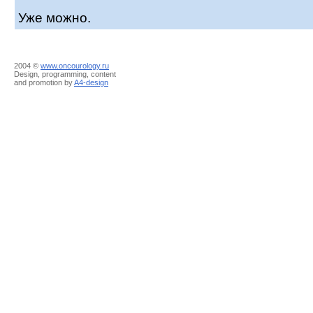
Уже можно.
2004 ©
www.oncourology.ru
Design, programming, content
and promotion by
A4-design