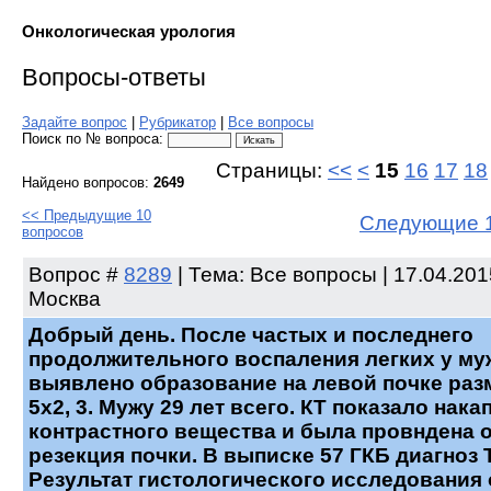
Онкологическая урология
Вопросы-ответы
Задайте вопрос
|
Рубрикатор
|
Все вопросы
Поиск по № вопроса:
Страницы:
<<
<
15
16
17
18
Найдено вопросов:
2649
<< Предыдущие 10
Следующие 1
вопросов
Вопрос
#
8289
| Тема: Все вопросы | 17.04.2015
Москва
Добрый день. После частых и последнего
продолжительного воспаления легких у м
выявлено образование на левой почке раз
5х2, 3. Мужу 29 лет всего. КТ показало нак
контрастного вещества и была провндена 
резекция почки. В выписке 57 ГКБ диагноз
Результат гистологического исследования 