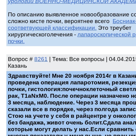
урологии ВОЕННО-МЕДИЦИНСКОЙ АКАДЕМ
По описанию выявленное новообразование сот
сложно кисте почки, вероятнее всего
Босниак-
соответвующей классификации.
Это треубет
хирургическоголечения -
лапароскопической р
почки.
Вопрос
#
8261
| Тема: Все вопросы | 04.04.201
Казань
Здравствуйте! Мне 20 ноября 2014г в Каза
проведена операция лапаротомия, резекци
почки, гистология:почечноклеточный свет
рак, T1aNxM0. После операции назначено н
3 месяца, наблюдение. Через 3 месяца про
сказали все в порядке, через полгода запис
Стою на учете у себя в райцентре у онколо
без бандажа, живот очень болит.Сдала ана
которые могут делать у нас.Если сравнить 
многие показатели у меня выше, но врач ни