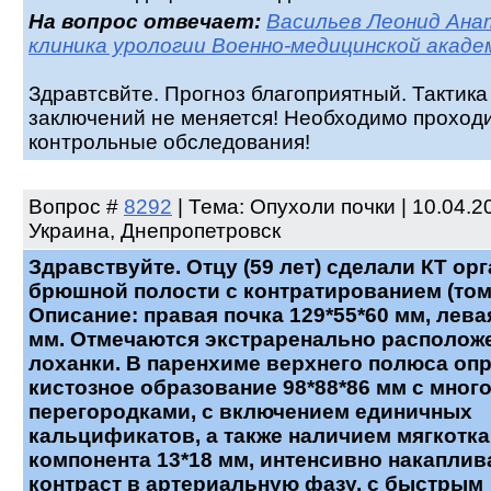
На вопрос отвечает:
Васильев Леонид Ана
клиника урологии Военно-медицинской акаде
Здравтсвйте. Прогноз благоприятный. Тактика
заключений не меняется! Необходимо проходи
контрольные обследования!
Вопрос
#
8292
| Тема: Опухоли почки | 10.04.2
Украина, Днепропетровск
Здравствуйте. Отцу (59 лет) сделали КТ ор
брюшной полости с контратированием (томо
Описание: правая почка 129*55*60 мм, левая
мм. Отмечаются экстраренально располож
лоханки. В паренхиме верхнего полюса оп
кистозное образование 98*88*86 мм с мно
перегородками, с включением единичных
кальцификатов, а также наличием мягкотк
компонента 13*18 мм, интенсивно накапли
контраст в артериальную фазу, с быстрым