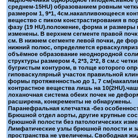
среднем-15HU) образованием ровным четк
размером 1, 9*1, 4см.накапливоющееся кон
вещество с пиком констрастирования в по
фазу (19 HU).положение, форма и размеры 
изменены. В верхнем сегменте правой почки
см. В нижнем сегменте левой почки, де фо
нижний полюс, определяется ерваскуляри
объёмное образование неоднородной сол
структуры размером 4, 2*3, 2*2, 8 см.с четки
бугристым контуром, в толще которого оп
гиповаскулярный участок правильной кли
формы протяженностью до 1, 7 см(накапли
контрастное вещества лишь на 10(2HU).чаш
лоханочная система обеих почек не дефор
расширена, конкременты не обнаружены.
Паранефральная клетчатка -без особеннос
Брюшной отдел аорты, другие крупные со
брюшной полости без патологических изме
Лимфатические узлы брюшной полости и 
пространства не увеличены. Свободная жи