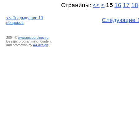
Страницы:
<<
<
15
16
17
18
<< Предыдущие 10
Следующие 1
вопросов
2004 ©
www.oncourology.ru
Design, programming, content
and promotion by
A4-design