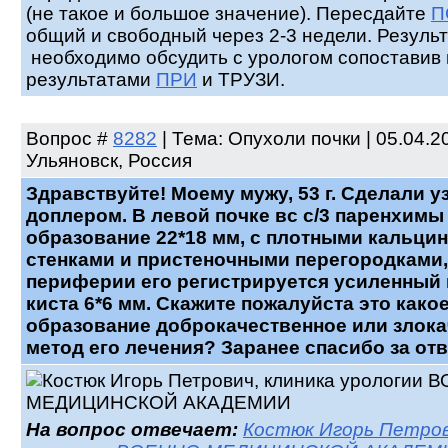
(не такое и большое значение). Пересдайте
П
общий и свободный через 2-3 недели. Резуль
необходимо обсудить с урологом сопоставив 
результатами
ПРИ
и ТРУЗИ.
Вопрос
#
8282
| Тема: Опухоли почки | 05.04.20
Ульяновск, Россия
Здравствуйте! Моему мужу, 53 г. Сделали уз
доплером. В левой почке вс с/3 паренхимы
образование 22*18 мм, с плотными кальц
стенками и пристеночными перегородками,
периферии его регистрируется усиленный 
киста 6*6 мм. Скажите пожалуйста это како
образование доброкачественное или злока
метод его лечения? Заранее спасибо за отв
На вопрос отвечает:
Костюк Игорь Петров