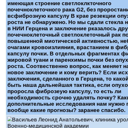
имеющая строение светлоклкточного
почечноклеточного рака G2, без проростан
всфиброзную капсулу В крае резекции опу
роста не обнаружено. Но мы сдали стекла 
в НИИ Герцена и заключение рказалось дру
почечноклеточный светлоклеточный рак по
повышенной миотической активностью, н
очагами кровоизлияния, врастанием в фи
капсулу почки. В отдельных фрагментах ф
жировой туани и паренхимы почки без опу
роста. Соотвественно вопрос, как меняет н
новое заключение и кому верить? Если исх
заключения, сделанного в Герцена, то како
быть наша дальнейшая тактика, если опухо
проросла фиброзеую капсулу, то есть ли
необходимость срочно удалять почку? Как
дополнительные исследования нам нужно 
вообще какие прогнозы? заранее спасибо.