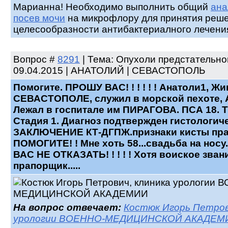
Марианна! Необходимо выполнить общий
ана
посев мочи
на микрофлору для принятия реше
целесообразности антибактериалного лечени
Вопрос
#
8291
| Тема: Опухоли предстательно
09.04.2015 | АНАТОЛИЙ | СЕВАСТОПОЛЬ
Помогите. ПРОШУ ВАС! ! ! ! ! ! Анатоли1, Жи
СЕВАСТОПОЛЕ, служил в морской пехоте, 
Лежал в госпитале им ПИРАГОВА. ПСА 18. Т1
Стадия 1. Диагноз подтвержден гистологич
ЗАКЛЮЧЕНИЕ КТ-ДГПЖ.признаки кисты пра
ПОМОГИТЕ! ! Мне хоть 58...свадьба на носу
ВАС НЕ ОТКАЗАТЬ! ! ! ! ! Хотя воиское зван
прапорщик.....
На вопрос отвечает:
Костюк Игорь Петров
урологии ВОЕННО-МЕДИЦИНСКОЙ АКАДЕМ