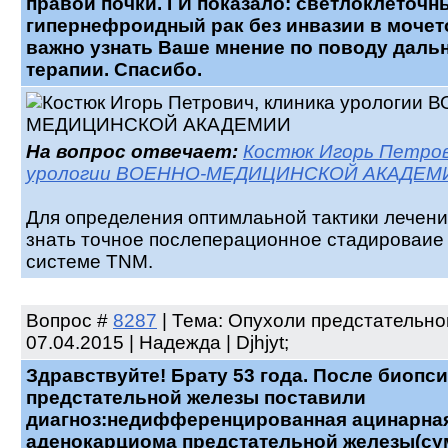
правой почки. ГИ показало: светлоклеточн
гипернефроидный рак без инвазии в мочет
важно узнать Ваше мнение по поводу дал
терапии. Спасибо.
На вопрос отвечает:
Костюк Игорь Петров
урологии ВОЕННО-МЕДИЦИНСКОЙ АКАДЕМ
Для определения оптимлаьной тактики лечен
знать точное послеперационное стадироваие
системе TNM.
Вопрос
#
8287
| Тема: Опухоли предстательно
07.04.2015 | Надежда | Djhjyt;
Здравствуйте! Брату 53 года. После биопс
предстательной железы поставили
диагноз:недифференцированная ацинарна
аденокарциома предстательной железы(с