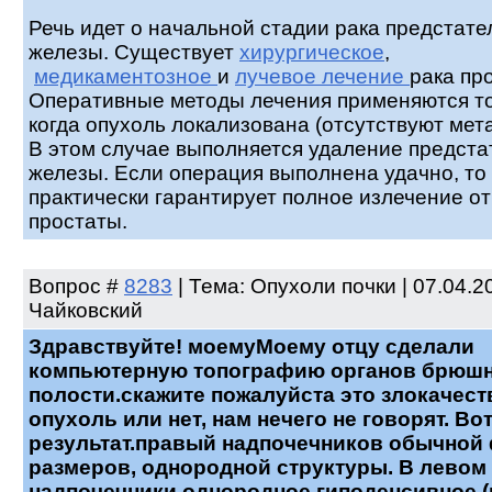
Речь идет о начальной стадии рака предстате
железы. Существует
хирургическое
,
медикаментозное
и
лучевое лечение
рака пр
Оперативные методы лечения применяются то
когда опухоль локализована (отсутствуют мет
В этом случае выполняется удаление предста
железы. Если операция выполнена удачно, то
практически гарантирует полное излечение от
простаты.
Вопрос
#
8283
| Тема: Опухоли почки | 07.04.20
Чайковский
Здравствуйте! моемуМоему отцу сделали
компьютерную топографию органов брюш
полости.скажите пожалуйста это злокачест
опухоль или нет, нам нечего не говорят. Во
результат.правый надпочечников обычной
размеров, однородной структуры. В левом
надпочечники однородное гиподенсивное (