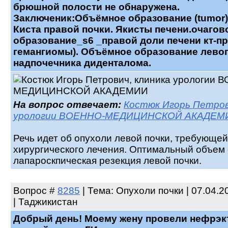
брюшной полости не обнаружена.
Заключеник:Объёмное образование (tumor)
Киста правой почки. Якисты печени.очагов
образование_s6 _правой доли печени кт-п
гемангиомы). Объёмное образование лево
надпочечника диденталома.
На вопрос отвечает:
Костюк Игорь Петров
урологии ВОЕННО-МЕДИЦИНСКОЙ АКАДЕМ
Речь идет об опухоли левой почки, требующей
хирургического лечения. Оптимальный объем 
лапароскпическая резекция левой почки.
Вопрос
#
8285
| Тема: Опухоли почки | 07.04.2
| Таджикистан
Добрый день! Моему жену провели нефрэ